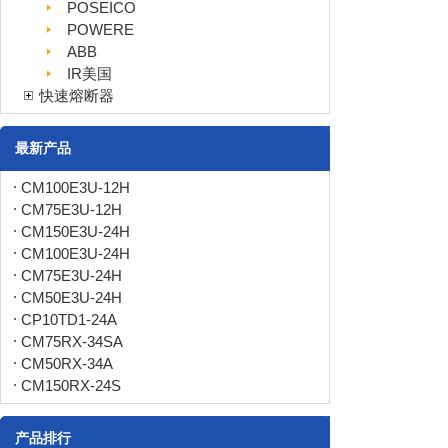
POSEICO
POWERE
ABB
IR美国
快速熔断器
最新产品
CM100E3U-12H
CM75E3U-12H
CM150E3U-24H
CM100E3U-24H
CM75E3U-24H
CM50E3U-24H
CP10TD1-24A
CM75RX-34SA
CM50RX-34A
CM150RX-24S
产品排行