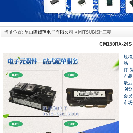
当前位置:
昆山隆诚翔电子有限公司
» MITSUBISH三菱
CM150RX-24S
规格
品
订 
产品
最后
浏览
会员
市场