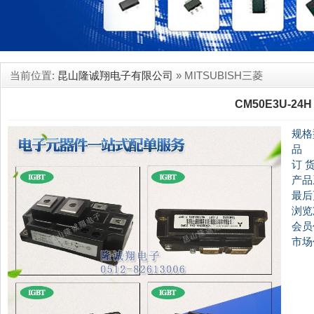
当前位置:
昆山隆诚翔电子有限公司
» MITSUBISH三菱
CM50E3U-24H
规格
品
订 
产品
最后
浏览
会员
市场